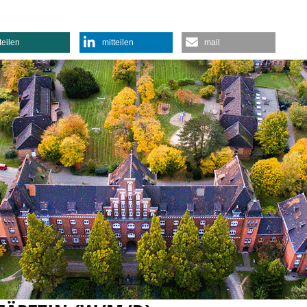
teilen
mitteilen
mail