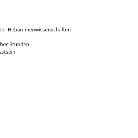
um der Hebammenwissenschaften
esher-Stunden
stsein