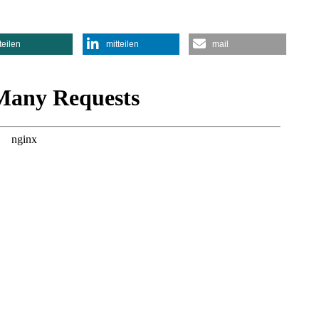
teilen
mitteilen
mail