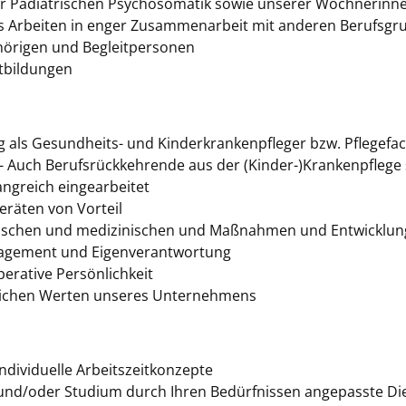
der Pädiatrischen Psychosomatik sowie unserer Wöchnerinn
es Arbeiten in enger Zusammenarbeit mit anderen Berufsgr
örigen und Begleitpersonen
tbildungen
 als Gesundheits- und Kinderkrankenpfleger bzw. Pflegefac
 - Auch Berufsrückkehrende aus der (Kinder-)Krankenpflege s
ngreich eingearbeitet
räten von Vorteil
erischen und medizinischen und Maßnahmen und Entwicklu
gagement und Eigenverantwortung
erative Persönlichkeit
istlichen Werten unseres Unternehmens
dividuelle Arbeitszeitkonzepte
e und/oder Studium durch Ihren Bedürfnissen angepasste Di