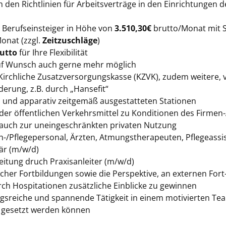
 den Richtlinien für Arbeitsverträge in den Einrichtungen
ls Berufseinsteiger in Höhe von
3.510,30€
brutto/Monat mit S
onat (zzgl.
Zeitzuschläge
)
rutto
für Ihre Flexibilität
uf Wunsch auch gerne mehr möglich
Kirchliche Zusatzversorgungskasse (KZVK), zudem weitere, vi
erung, z.B. durch „Hansefit“
 und apparativ zeitgemäß ausgestatteten Stationen
der öffentlichen Verkehrsmittel zu Konditionen des Firmen-
 auch zur uneingeschränkten privaten Nutzung
ch-/Pflegepersonal, Ärzten, Atmungstherapeuten, Pflegeass
är (m/w/d)
eitung druch Praxisanleiter (m/w/d)
cher Fortbildungen sowie die Perspektive, an externen For
rch Hospitationen zusätzliche Einblicke zu gewinnen
gsreiche und spannende Tätigkeit in einem motivierten Te
 gesetzt werden können