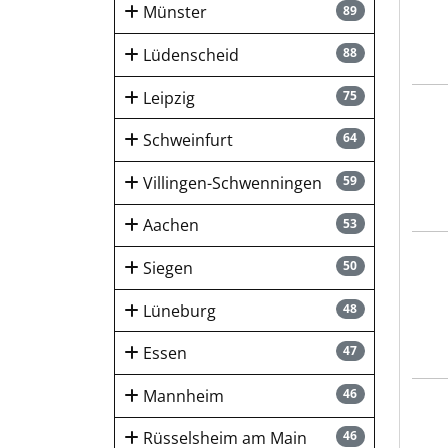
Münster
89
Lüdenscheid
88
Leipzig
75
Sozia
Schweinfurt
64
Villingen-Schwenningen
59
Aachen
53
Lebe
Siegen
50
Lüneburg
48
Essen
47
Mannheim
46
Lebe
Rüsselsheim am Main
46