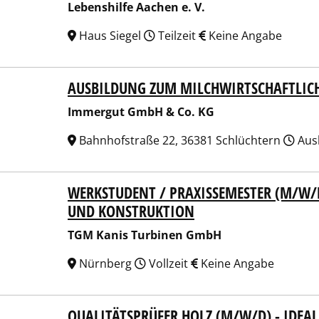
Lebenshilfe Aachen e. V.
Haus Siegel
Teilzeit
Keine Angabe
AUSBILDUNG ZUM MILCHWIRTSCHAFTLIC
rgut GmbH & Co. KG
Immergut GmbH & Co. KG
Bahnhofstraße 22, 36381 Schlüchtern
Aus
WERKSTUDENT / PRAXISSEMESTER (M/W/
Kanis Turbinen GmbH
UND KONSTRUKTION
TGM Kanis Turbinen GmbH
Nürnberg
Vollzeit
Keine Angabe
QUALITÄTSPRÜFER HOLZ (M/W/D) - IDEAL
X Holzfaserplattenwerk H. Henselmann GmbH + Co. KG