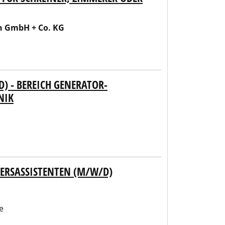
n GmbH + Co. KG
) - BEREICH GENERATOR-
NIK
IERSASSISTENTEN (M/W/D)
e