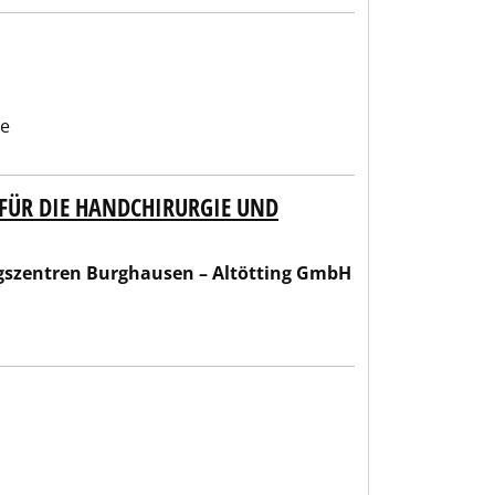
be
FÜR DIE HANDCHIRURGIE UND
en – Altötting GmbH
gszentren Burghausen – Altötting GmbH