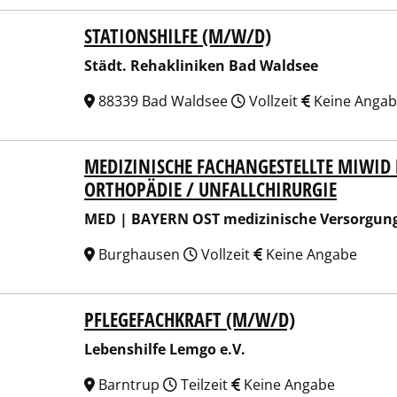
STATIONSHILFE (M/W/D)
t. Rehakliniken Bad Waldsee
Städt. Rehakliniken Bad Waldsee
88339 Bad Waldsee
Vollzeit
Keine Anga
MEDIZINISCHE FACHANGESTELLTE MIWID 
| BAYERN OST medizinische Versorgungszentren Burghaus
ORTHOPÄDIE / UNFALLCHIRURGIE
MED | BAYERN OST medizinische Versorgun
Burghausen
Vollzeit
Keine Angabe
PFLEGEFACHKRAFT (M/W/D)
nshilfe Lemgo e.V.
Lebenshilfe Lemgo e.V.
Barntrup
Teilzeit
Keine Angabe