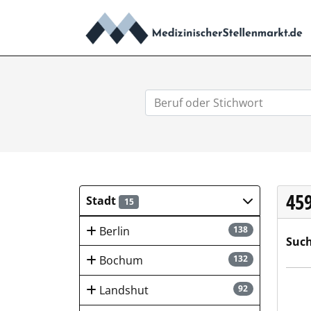
45
Stadt
15
Berlin
138
Such
Bochum
132
GEB
Landshut
92