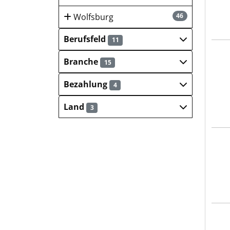
Wolfsburg
46
Berufsfeld
11
MVZ
Branche
15
Bezahlung
4
Land
3
Lebe
Lebe