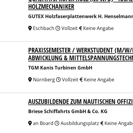
HOLZMECHANIKER
GUTEX Holzfaserplattenwerk H. Henselman
Eschbach
Vollzeit
Keine Angabe
PRAXISSEMESTER / WERKSTUDENT (M/W/D
Kanis Turbinen GmbH
ABWICKLUNG & MITTELSPANNUNGSTECH
TGM Kanis Turbinen GmbH
Nürnberg
Vollzeit
Keine Angabe
AUSZUBILDENDE ZUM NAUTISCHEN OFFIZ
se Schiffahrts GmbH & Co. KG
Briese Schiffahrts GmbH & Co. KG
an Board
Ausbildungsplatz
Keine Angab