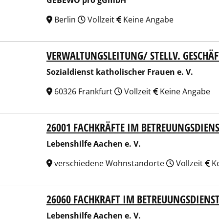
GEBEWO pro gGmbH
Berlin
Vollzeit
Keine Angabe
VERWALTUNGSLEITUNG/ STELLV. GESCHÄ
ldienst katholischer Frauen e. V.
Sozialdienst katholischer Frauen e. V.
60326 Frankfurt
Vollzeit
Keine Angabe
26001 FACHKRÄFTE IM BETREUUNGSDIEN
nshilfe Aachen e. V.
Lebenshilfe Aachen e. V.
verschiedene Wohnstandorte
Vollzeit
Ke
26060 FACHKRAFT IM BETREUUNGSDIENS
nshilfe Aachen e. V.
Lebenshilfe Aachen e. V.