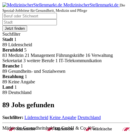
MedizinischerStellenmarkt.de
Die
Spezial-Jobbörse für Gesundheit, Medizin und Pflege
Jetzt finden
Suchfilter
Stadt
1
89
Lüdenscheid
Berufsfeld
5
83
Medizin
21
Management Führungskräfte
16
Verwaltung
Sekretariat
3
weitere Berufe
1
IT-Telekommunikation
Branche
1
89
Gesundheits- und Sozialwesen
Bezahlung
1
89
Keine Angabe
Land
1
89
Deutschland
89 Jobs gefunden
Suchfilter:
Lüdenscheid
Keine Angabe
Deutschland
Märkische Gesundheitsholding GmbH & Co. KG