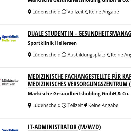
Märkische Gesundheitsholding GmbH & Co.
Lüdenscheid
Vollzeit
Keine Angabe
DUALE STUDENTIN - GESUNDHEITSMANA
tklinik Hellersen
Sportklinik Hellersen
Lüdenscheid
Ausbildungsplatz
Keine An
MEDIZINISCHE FACHANGESTELLTE FÜR KA
ische Gesundheitsholding GmbH & Co. KG
MEDIZINISCHES VERSORGUNGSZENTRUM 
Märkische Gesundheitsholding GmbH & Co.
Lüdenscheid
Teilzeit
Keine Angabe
IT-ADMINISTRATOR (M/W/D)
tklinik Hellersen