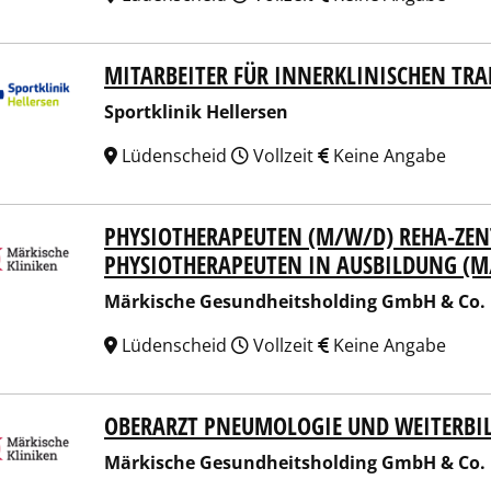
MITARBEITER FÜR INNERKLINISCHEN TR
tklinik Hellersen
Sportklinik Hellersen
Lüdenscheid
Vollzeit
Keine Angabe
PHYSIOTHERAPEUTEN (M/W/D) REHA-ZE
ische Gesundheitsholding GmbH & Co. KG
PHYSIOTHERAPEUTEN IN AUSBILDUNG (M/
Märkische Gesundheitsholding GmbH & Co.
Lüdenscheid
Vollzeit
Keine Angabe
OBERARZT PNEUMOLOGIE UND WEITERBI
ische Gesundheitsholding GmbH & Co. KG
Märkische Gesundheitsholding GmbH & Co.