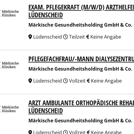
EXAM. PFLEGEKRAFT (M/W/D) ARZTHELFE
ische Gesundheitsholding GmbH & Co. KG
LÜDENSCHEID
Märkische Gesundheitsholding GmbH & Co.
Lüdenscheid
Teilzeit
Keine Angabe
PFLEGEFACHFRAU/-MANN DIALYSEZENTR
ische Gesundheitsholding GmbH & Co. KG
Märkische Gesundheitsholding GmbH & Co.
Lüdenscheid
Vollzeit
Keine Angabe
ARZT AMBULANTE ORTHOPÄDISCHE REHAB
ische Gesundheitsholding GmbH & Co. KG
LÜDENSCHEID
Märkische Gesundheitsholding GmbH & Co.
Lüdenscheid
Vollzeit
Keine Angabe