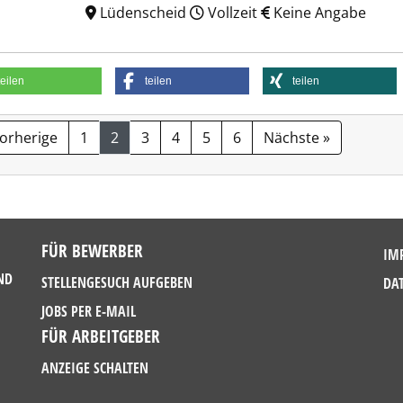
Lüdenscheid
Vollzeit
Keine Angabe
teilen
teilen
teilen
Vorherige
1
2
3
4
5
6
Nächste »
FÜR BEWERBER
IM
ND
STELLENGESUCH AUFGEBEN
DA
JOBS PER E-MAIL
FÜR ARBEITGEBER
ANZEIGE SCHALTEN