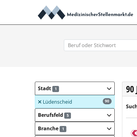
90
Stadt
1
Lüdenscheid
90
Such
Berufsfeld
5
Märk
Branche
1