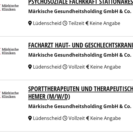
PSYCHOSOZIALE FACHKRAFT STATIONÄRES
ische Gesundheitsholding GmbH & Co. KG
Märkische Gesundheitsholding GmbH & Co.
Lüdenscheid
Teilzeit
Keine Angabe
FACHARZT HAUT- UND GESCHLECHTSKRAN
ische Gesundheitsholding GmbH & Co. KG
Märkische Gesundheitsholding GmbH & Co.
Lüdenscheid
Vollzeit
Keine Angabe
SPORTTHERAPEUTEN UND THERAPEUTISCHE
ische Gesundheitsholding GmbH & Co. KG
HEMER (M/W/D)
Märkische Gesundheitsholding GmbH & Co.
Lüdenscheid
Vollzeit
Keine Angabe