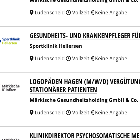
Märkische Gesundheitsholding GmbH & Co.
Lüdenscheid
Vollzeit
Keine Angabe
GESUNDHEITS- UND KRANKENPFLEGER FÜ
tklinik Hellersen
Sportklinik Hellersen
Lüdenscheid
Vollzeit
Keine Angabe
LOGOPÄDEN HAGEN (M/W/D) VERGÜTUNG 
ische Gesundheitsholding GmbH & Co. KG
STATIONÄRER PATIENTEN
Märkische Gesundheitsholding GmbH & Co.
Lüdenscheid
Vollzeit
Keine Angabe
KLINIKDIREKTOR PSYCHOSOMATISCHE ME
ische Gesundheitsholding GmbH & Co. KG