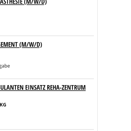
ÄSTHESIE (M/W/D)
GEMENT (M/W/D)
gabe
ULANTEN EINSATZ REHA-ZENTRUM
 KG