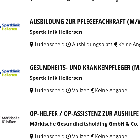
AUSBILDUNG ZUR PFLEGEFACHKRAFT (M/
tklinik Hellersen
Sportklinik Hellersen
Lüdenscheid
Ausbildungsplatz
Keine An
GESUNDHEITS- UND KRANKENPFLEGER (
tklinik Hellersen
Sportklinik Hellersen
Lüdenscheid
Vollzeit
Keine Angabe
OP-HELFER / OP-ASSISTENZ ZUR AUSHILF
ische Gesundheitsholding GmbH & Co. KG
Märkische Gesundheitsholding GmbH & Co.
Lüdenscheid
Vollzeit
Keine Angabe