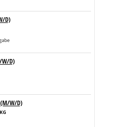
W/D)
gabe
M/W/D)
E (M/W/D)
 KG