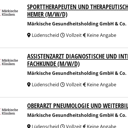
SPORTTHERAPEUTEN UND THERAPEUTISCHE
ische Gesundheitsholding GmbH & Co. KG
HEMER (M/W/D)
Märkische Gesundheitsholding GmbH & Co.
Lüdenscheid
Vollzeit
Keine Angabe
ASSISTENZARZT DIAGNOSTISCHE UND INT
ische Gesundheitsholding GmbH & Co. KG
FACHKUNDE (M/W/D)
Märkische Gesundheitsholding GmbH & Co.
Lüdenscheid
Vollzeit
Keine Angabe
OBERARZT PNEUMOLOGIE UND WEITERBI
ische Gesundheitsholding GmbH & Co. KG
Märkische Gesundheitsholding GmbH & Co.
Lüdenscheid
Vollzeit
Keine Angabe