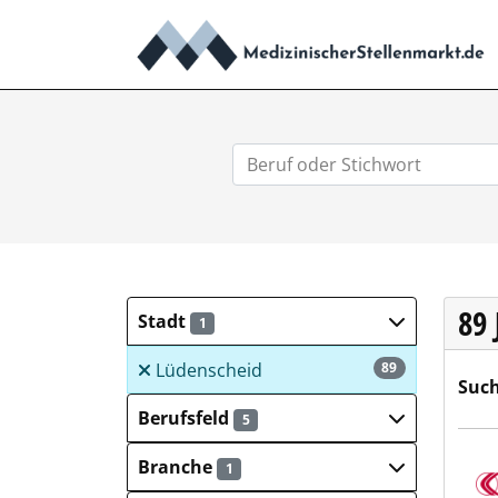
89
Stadt
1
Lüdenscheid
89
Such
Berufsfeld
5
Märk
Branche
1