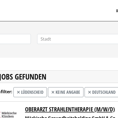
MEDIZINISCHERSTELLENMARKT.DE
D
 JOBS GEFUNDEN
filter:
LÜDENSCHEID
KEINE ANGABE
DEUTSCHLAND
OBERARZT STRAHLENTHERAPIE (M/W/D)
ische Gesundheitsholding GmbH & Co. KG