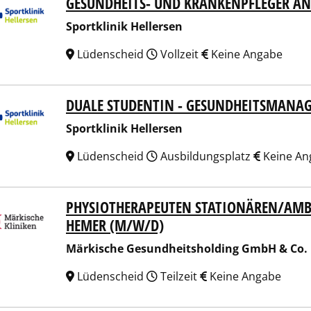
GESUNDHEITS- UND KRANKENPFLEGER AN
tklinik Hellersen
Sportklinik Hellersen
Lüdenscheid
Vollzeit
Keine Angabe
DUALE STUDENTIN - GESUNDHEITSMANA
tklinik Hellersen
Sportklinik Hellersen
Lüdenscheid
Ausbildungsplatz
Keine An
PHYSIOTHERAPEUTEN STATIONÄREN/AMB
ische Gesundheitsholding GmbH & Co. KG
HEMER (M/W/D)
Märkische Gesundheitsholding GmbH & Co.
Lüdenscheid
Teilzeit
Keine Angabe