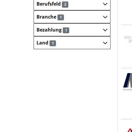
Berufsfeld
2
Branche
1
Bezahlung
1
AlzC
Land
1
M³ 
ALP