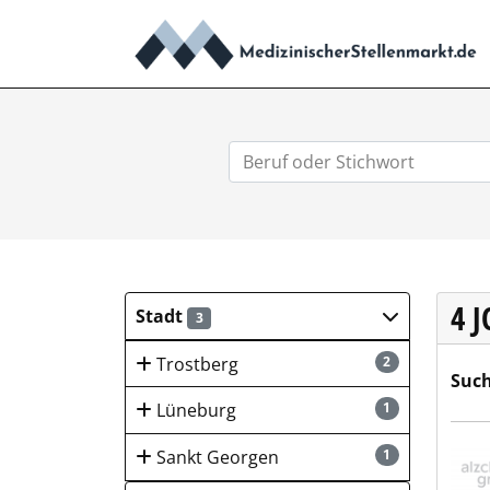
4 
Stadt
3
Trostberg
2
Such
Lüneburg
1
AlzC
Sankt Georgen
1