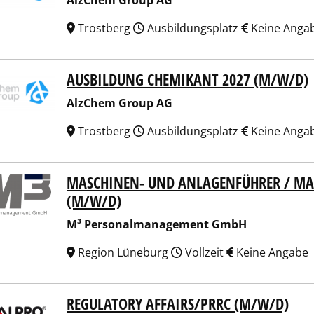
AlzChem Group AG
Trostberg
Ausbildungsplatz
Keine Anga
AUSBILDUNG CHEMIKANT 2027 (M/W/D)
hem Group AG
AlzChem Group AG
Trostberg
Ausbildungsplatz
Keine Anga
MASCHINEN- UND ANLAGENFÜHRER / MA
Personalmanagement GmbH
(M/W/D)
M³ Personalmanagement GmbH
Region Lüneburg
Vollzeit
Keine Angabe
REGULATORY AFFAIRS/PRRC (M/W/D)
RO MEDICAL GMBH