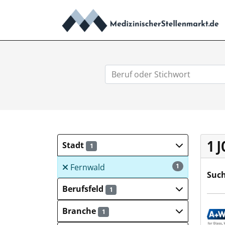
1 
Stadt
1
Fernwald
1
Such
Berufsfeld
1
A+W
Branche
1