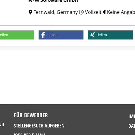
A+W Software GmbH
Fernwald, Germany
Vollzeit
Keine Anga
teilen
teilen
teilen
FÜR BEWERBER
IM
ND
STELLENGESUCH AUFGEBEN
DA