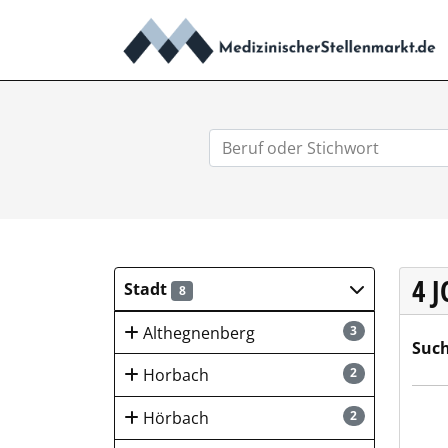
4 
Stadt
8
Althegnenberg
3
Such
Horbach
2
K & 
Hörbach
2