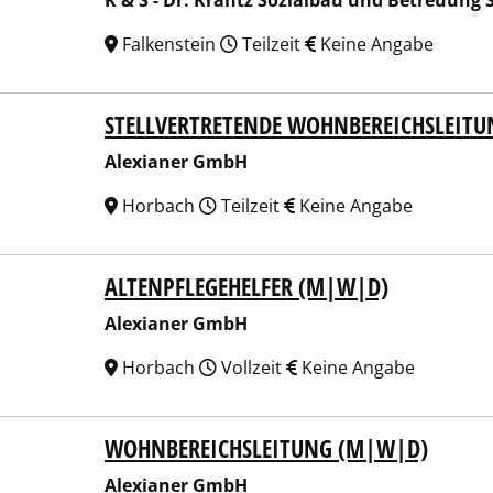
K & S - Dr. Krantz Sozialbau und Betreuung 
Falkenstein
Teilzeit
Keine Angabe
STELLVERTRETENDE WOHNBEREICHSLEIT
ianer GmbH
Alexianer GmbH
Horbach
Teilzeit
Keine Angabe
ALTENPFLEGEHELFER (M|W|D)
ianer GmbH
Alexianer GmbH
Horbach
Vollzeit
Keine Angabe
WOHNBEREICHSLEITUNG (M|W|D)
ianer GmbH
Alexianer GmbH