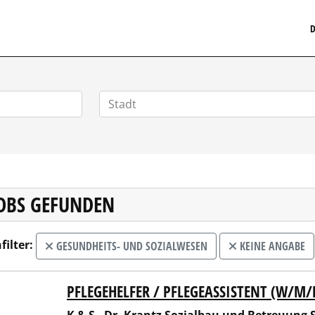
MEDIZINISCHERSTELLENMARKT.DE
D
JOBS GEFUNDEN
filter:
GESUNDHEITS- UND SOZIALWESEN
KEINE ANGABE
PFLEGEHELFER / PFLEGEASSISTENT (W/M/
S - Dr. Krantz Sozialbau und Betreuung SE & Co. KG