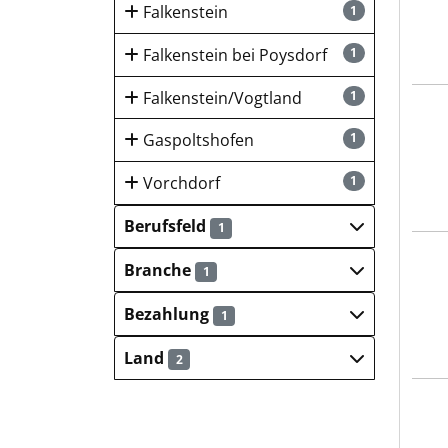
Falkenstein
1
Falkenstein bei Poysdorf
1
Falkenstein/Vogtland
1
Alex
Gaspoltshofen
1
Vorchdorf
1
Berufsfeld
1
Alex
Branche
1
Bezahlung
1
Land
2
Alex