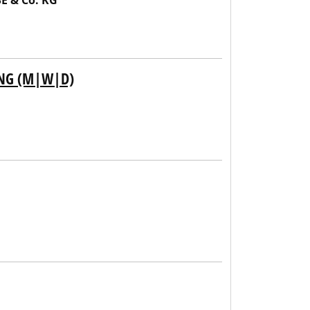
SE & Co. KG
UNG (M|W|D)