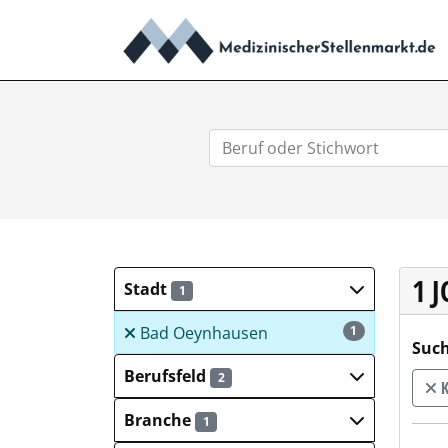
1 
Stadt
1
Bad Oeynhausen
1
Such
Berufsfeld
2
K
Branche
1