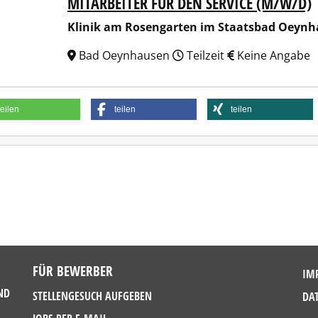
MITARBEITER FÜR DEN SERVICE (M/W/D)
ik am Rosengarten im Staatsbad Oeynhausen GmbH
Klinik am Rosengarten im Staatsbad Oey
Bad Oeynhausen
Teilzeit
Keine Angabe
teilen
teilen
teilen
FÜR BEWERBER
IM
ND
STELLENGESUCH AUFGEBEN
DA