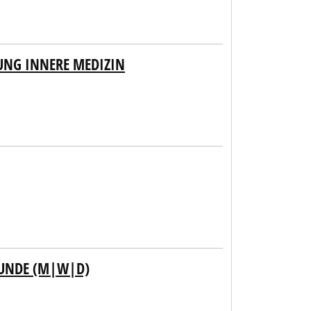
UNG INNERE MEDIZIN
KUNDE (M|W|D)