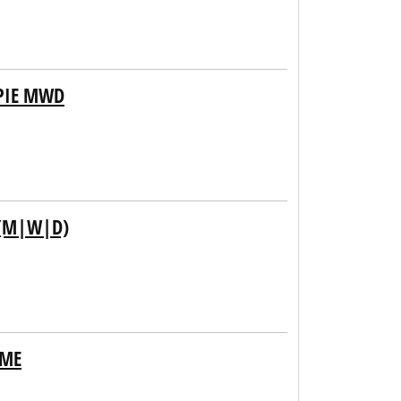
PIE MWD
 (M|W|D)
HME