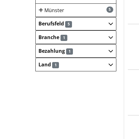
Münster
5
Berufsfeld
5
Alex
Branche
1
Bezahlung
1
Land
1
Alex
Alex