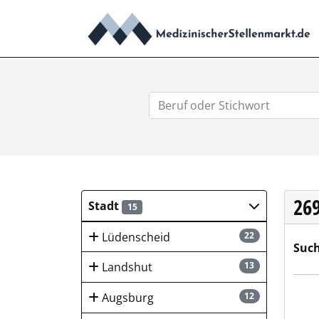
26
Stadt
15
Lüdenscheid
22
Such
Landshut
13
Alex
Augsburg
12