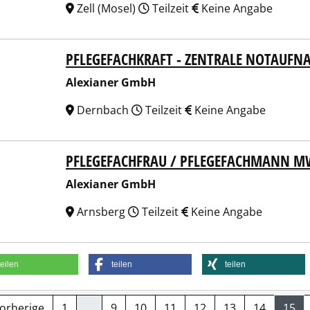
Zell (Mosel)
Teilzeit
Keine Angabe
PFLEGEFACHKRAFT - ZENTRALE NOTAUF
ianer GmbH
Alexianer GmbH
Dernbach
Teilzeit
Keine Angabe
PFLEGEFACHFRAU / PFLEGEFACHMANN M
ianer GmbH
Alexianer GmbH
Arnsberg
Teilzeit
Keine Angabe
teilen
teilen
teilen
Vorherige
1
…
9
10
11
12
13
14
15