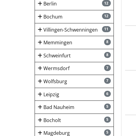
Berlin
12
Bochum
12
Villingen-Schwenningen
11
Alex
Memmingen
8
Schweinfurt
8
Wermsdorf
7
Alex
Wolfsburg
7
Leipzig
6
Bad Nauheim
5
Bocholt
5
Alex
Magdeburg
5