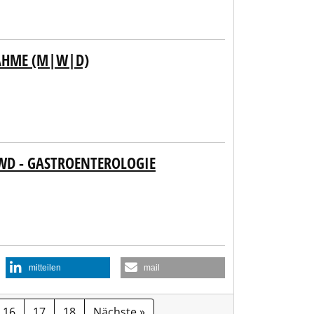
NAHME (M|W|D)
WD - GASTROENTEROLOGIE
mitteilen
mail
16
17
18
Nächste »