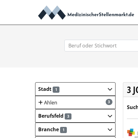
3 
Stadt
1
Ahlen
3
Such
Berufsfeld
3
Inno
Branche
1