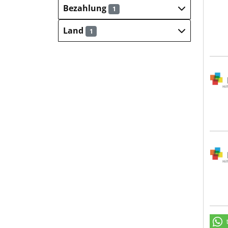
Bezahlung
1
Land
1
Inno
Inno