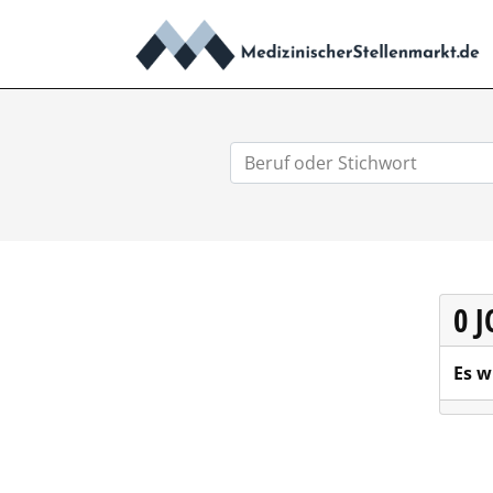
0 
Es w