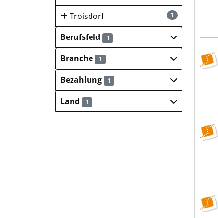
Troisdorf
1
Berufsfeld
1
WBS
Branche
1
Bezahlung
1
Land
1
WBS
WBS