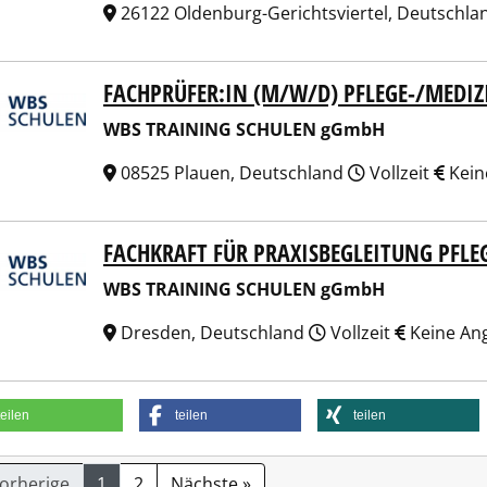
26122 Oldenburg-Gerichtsviertel, Deutschl
FACHPRÜFER:IN (M/W/D) PFLEGE-/MEDI
 TRAINING SCHULEN gGmbH
WBS TRAINING SCHULEN gGmbH
08525 Plauen, Deutschland
Vollzeit
Kein
FACHKRAFT FÜR PRAXISBEGLEITUNG PFL
 TRAINING SCHULEN gGmbH
WBS TRAINING SCHULEN gGmbH
Dresden, Deutschland
Vollzeit
Keine An
teilen
teilen
teilen
Vorherige
1
2
Nächste »