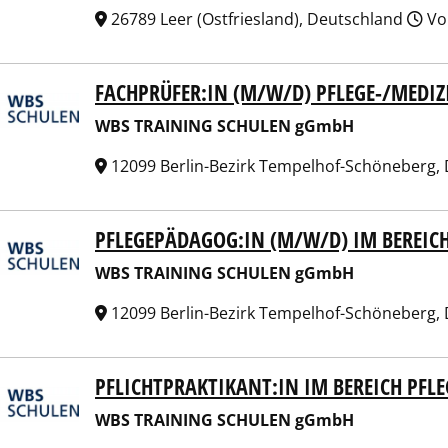
26789 Leer (Ostfriesland), Deutschland
Vol
FACHPRÜFER:IN (M/W/D) PFLEGE-/MEDI
 TRAINING SCHULEN gGmbH
WBS TRAINING SCHULEN gGmbH
12099 Berlin-Bezirk Tempelhof-Schöneberg,
PFLEGEPÄDAGOG:IN (M/W/D) IM BEREI
 TRAINING SCHULEN gGmbH
WBS TRAINING SCHULEN gGmbH
12099 Berlin-Bezirk Tempelhof-Schöneberg,
PFLICHTPRAKTIKANT:IN IM BEREICH PF
 TRAINING SCHULEN gGmbH
WBS TRAINING SCHULEN gGmbH