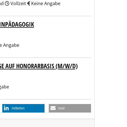
and
Vollzeit
Keine Angabe
ZINPÄDAGOGIK
e Angabe
EGE AUF HONORARBASIS (M/W/D)
gabe
mitteilen
mail