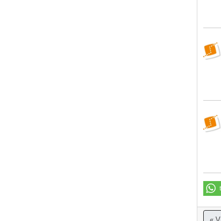
WBS
WBS
« 