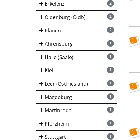
Erkelenz
2
Oldenburg (Oldb)
2
Plauen
2
WBS
Ahrensburg
1
Halle (Saale)
1
Kiel
1
WBS
Leer (Ostfriesland)
1
Magdeburg
1
Martinroda
1
Pforzheim
1
WBS
Stuttgart
1