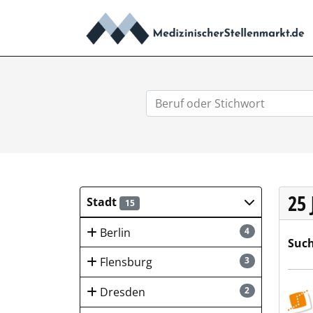
25
Stadt
15
Berlin
4
Such
Flensburg
3
WBS
Dresden
2