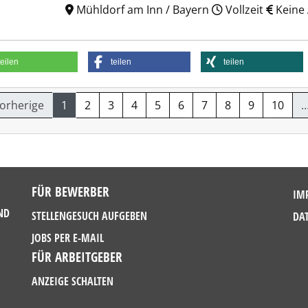
Mühldorf am Inn / Bayern
Vollzeit
Keine
teilen
teilen
teilen
Vorherige
1
2
3
4
5
6
7
8
9
10
FÜR BEWERBER
IM
ND
STELLENGESUCH AUFGEBEN
DA
JOBS PER E-MAIL
FÜR ARBEITGEBER
ANZEIGE SCHALTEN