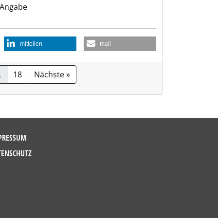
 Angabe
mitteilen
mail
…
18
Nächste »
PRESSUM
TENSCHUTZ