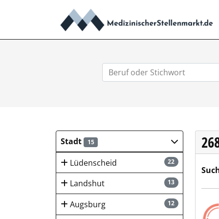
26
Stadt
15
Lüdenscheid
22
Such
Landshut
13
GEB
Augsburg
12