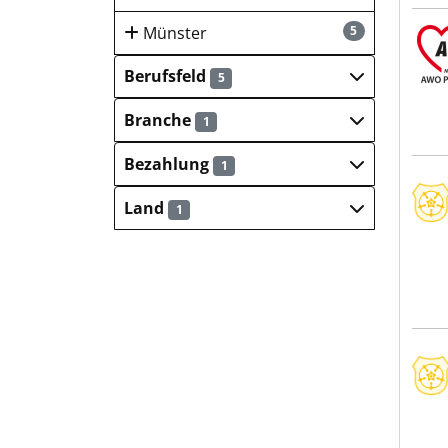
Münster
5
AWO
Berufsfeld
5
Branche
1
Bezahlung
1
Klin
Land
1
Klin