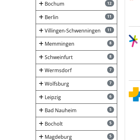
Bochum
12
Berlin
11
Villingen-Schwenningen
11
MED 
Memmingen
8
Schweinfurt
8
Wermsdorf
7
Wolfsburg
7
MVZ 
Leipzig
6
Bad Nauheim
5
Bocholt
5
Magdeburg
5