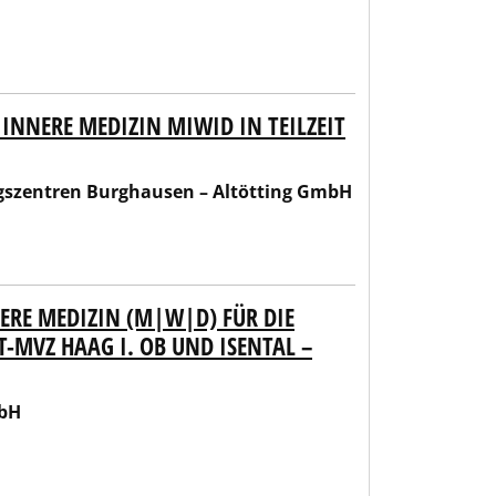
INNERE MEDIZIN MIWID IN TEILZEIT
en – Altötting GmbH
gszentren Burghausen – Altötting GmbH
ERE MEDIZIN (M|W|D) FÜR DIE
-MVZ HAAG I. OB UND ISENTAL –
mbH