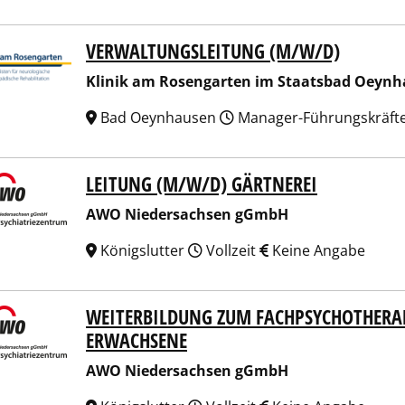
VERWALTUNGSLEITUNG (M/W/D)
ik am Rosengarten im Staatsbad Oeynhausen GmbH
Klinik am Rosengarten im Staatsbad Oey
Bad Oeynhausen
Manager-Führungskräft
LEITUNG (M/W/D) GÄRTNEREI
 Niedersachsen gGmbH
AWO Niedersachsen gGmbH
Königslutter
Vollzeit
Keine Angabe
WEITERBILDUNG ZUM FACHPSYCHOTHERA
 Niedersachsen gGmbH
ERWACHSENE
AWO Niedersachsen gGmbH