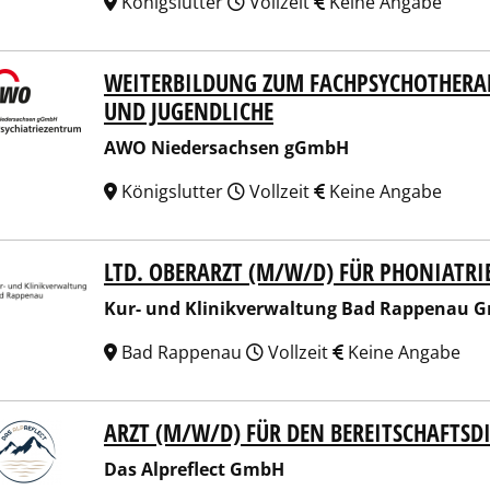
Königslutter
Vollzeit
Keine Angabe
WEITERBILDUNG ZUM FACHPSYCHOTHERAP
 Niedersachsen gGmbH
UND JUGENDLICHE
AWO Niedersachsen gGmbH
Königslutter
Vollzeit
Keine Angabe
LTD. OBERARZT (M/W/D) FÜR PHONIATR
 und Klinikverwaltung Bad Rappenau GmbH
Kur- und Klinikverwaltung Bad Rappenau 
Bad Rappenau
Vollzeit
Keine Angabe
ARZT (M/W/D) FÜR DEN BEREITSCHAFTSD
Alpreflect GmbH
Das Alpreflect GmbH