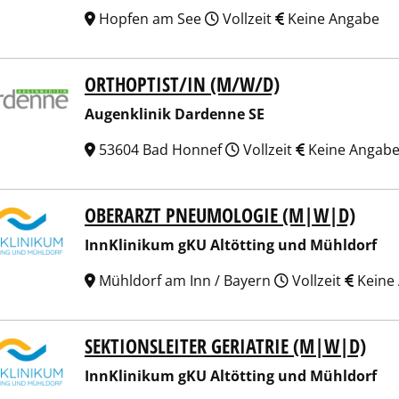
Hopfen am See
Vollzeit
Keine Angabe
ORTHOPTIST/IN (M/W/D)
nklinik Dardenne SE
Augenklinik Dardenne SE
53604 Bad Honnef
Vollzeit
Keine Angab
OBERARZT PNEUMOLOGIE (M|W|D)
linikum gKU Altötting und Mühldorf
InnKlinikum gKU Altötting und Mühldorf
Mühldorf am Inn / Bayern
Vollzeit
Keine
SEKTIONSLEITER GERIATRIE (M|W|D)
linikum gKU Altötting und Mühldorf
InnKlinikum gKU Altötting und Mühldorf