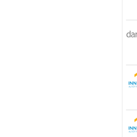
Auge
InnK
InnK