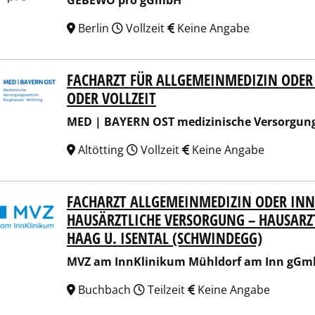
GEBEWO pro gGmbH
Berlin
Vollzeit
Keine Angabe
FACHARZT FÜR ALLGEMEINMEDIZIN ODER 
| BAYERN OST medizinische Versorgungszentren Burghaus
ODER VOLLZEIT
MED | BAYERN OST medizinische Versorgun
Altötting
Vollzeit
Keine Angabe
FACHARZT ALLGEMEINMEDIZIN ODER INN
am InnKlinikum Mühldorf am Inn gGmbH
HAUSÄRZTLICHE VERSORGUNG – HAUSARZT
HAAG U. ISENTAL (SCHWINDEGG)
MVZ am InnKlinikum Mühldorf am Inn gG
Buchbach
Teilzeit
Keine Angabe