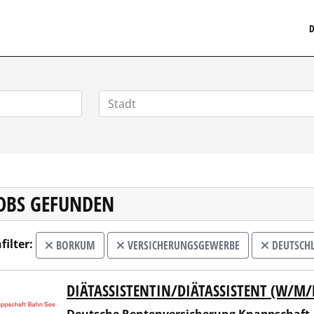
MEDIZINISCHERSTELLENMARKT.DE
D
JOBS GEFUNDEN
filter:
BORKUM
VERSICHERUNGSGEWERBE
DEUTSCH
DIÄTASSISTENTIN/DIÄTASSISTENT (W/M/
sche Rentenversicherung Knappschaft-Bahn-See