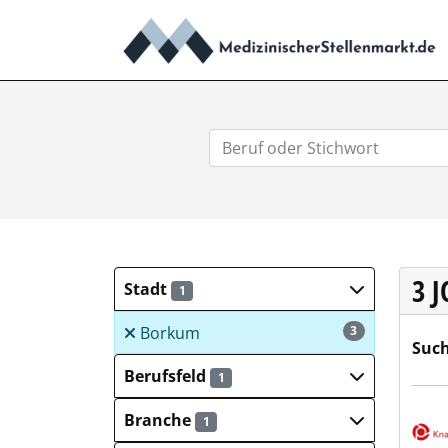
3 
Stadt
1
Borkum
3
Such
Berufsfeld
1
Deut
Branche
1