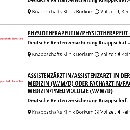
Deutsche Rentenversicherung Knappschaft
Knappschafts Klinik Borkum
Vollzeit
Kei
PHYSIOTHERAPEUTIN/PHYSIOTHERAPEUT
sche Rentenversicherung Knappschaft-Bahn-See
Deutsche Rentenversicherung Knappschaft
Knappschafts Klinik Borkum
Vollzeit
Kei
ASSISTENZÄRZTIN/ASSISTENZARZT IN DE
sche Rentenversicherung Knappschaft-Bahn-See
MEDIZIN (W/M/D) ODER FACHÄRZTIN/FA
MEDIZIN/PNEUMOLOGIE (W/M/D)
Deutsche Rentenversicherung Knappschaft
Knappschafts Klinik Borkum
Vollzeit
Kei