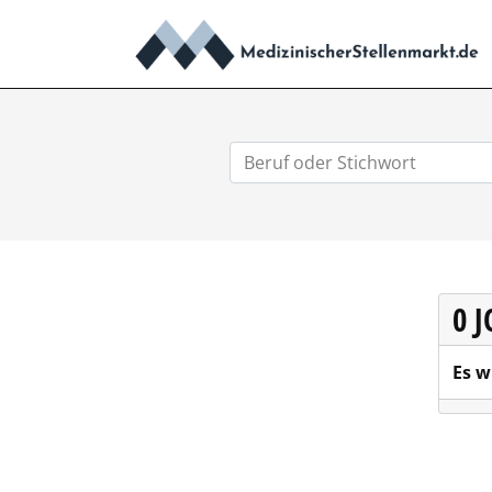
0 
Es w