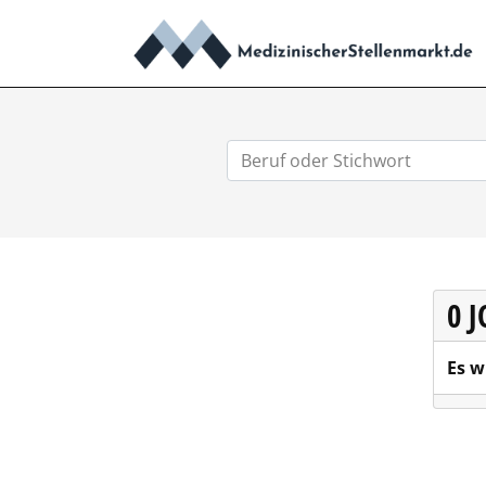
0 
Es w