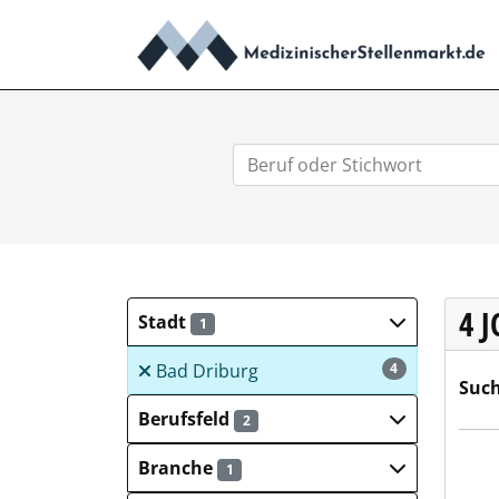
4 
Stadt
1
Bad Driburg
4
Such
Berufsfeld
2
Deut
Branche
1