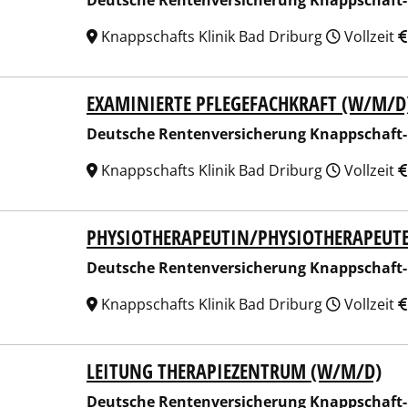
Deutsche Rentenversicherung Knappschaft
Knappschafts Klinik Bad Driburg
Vollzeit
EXAMINIERTE PFLEGEFACHKRAFT (W/M/D
sche Rentenversicherung Knappschaft-Bahn-See
Deutsche Rentenversicherung Knappschaft
Knappschafts Klinik Bad Driburg
Vollzeit
PHYSIOTHERAPEUTIN/PHYSIOTHERAPEUT
sche Rentenversicherung Knappschaft-Bahn-See
Deutsche Rentenversicherung Knappschaft
Knappschafts Klinik Bad Driburg
Vollzeit
LEITUNG THERAPIEZENTRUM (W/M/D)
sche Rentenversicherung Knappschaft-Bahn-See
Deutsche Rentenversicherung Knappschaft