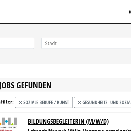
MEDIZINISCHERSTELLENMARKT.DE
D
 JOBS GEFUNDEN
filter:
SOZIALE BERUFE / KUNST
GESUNDHEITS- UND SOZI
BILDUNGSBEGLEITERIN (M/W/D)
nshilfewerk Mölln-Hagenow gemeinnützige GmbH