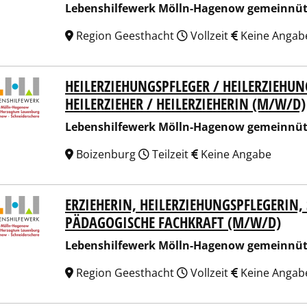
Lebenshilfewerk Mölln-Hagenow gemeinnü
Region Geesthacht
Vollzeit
Keine Angab
HEILERZIEHUNGSPFLEGER / HEILERZIEHUN
nshilfewerk Mölln-Hagenow gemeinnützige GmbH
HEILERZIEHER / HEILERZIEHERIN (M/W/D)
Lebenshilfewerk Mölln-Hagenow gemeinnü
Boizenburg
Teilzeit
Keine Angabe
ERZIEHERIN, HEILERZIEHUNGSPFLEGERIN
nshilfewerk Mölln-Hagenow gemeinnützige GmbH
PÄDAGOGISCHE FACHKRAFT (M/W/D)
Lebenshilfewerk Mölln-Hagenow gemeinnü
Region Geesthacht
Vollzeit
Keine Angab