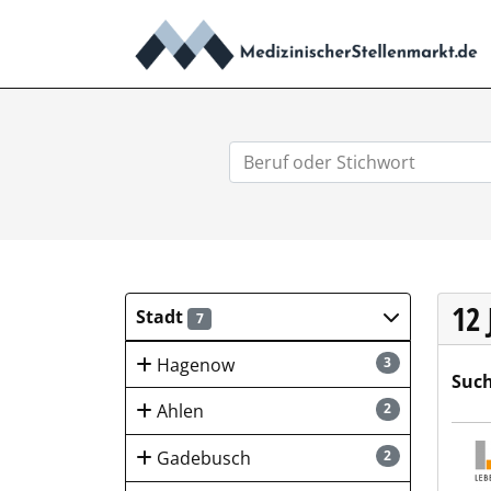
12
Stadt
7
Hagenow
3
Such
Ahlen
2
Lebe
Gadebusch
2