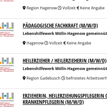
Region Hagenow
Vollzeit
Keine Angabe
PÄDAGOGISCHE FACHKRAFT (M/W/D)
nshilfewerk Mölln-Hagenow gemeinnützige GmbH
Lebenshilfewerk Mölln-Hagenow gemeinnü
Hagenow
Vollzeit
Keine Angabe
HEILERZIEHER / HEILERZIEHERIN (M/W/D)
nshilfewerk Mölln-Hagenow gemeinnützige GmbH
Lebenshilfewerk Mölln-Hagenow gemeinnü
Region Gadebusch
befristetes Arbeitsver
ERZIEHERIN, HEILERZIEHUNGSPFLEGERIN
nshilfewerk Mölln-Hagenow gemeinnützige GmbH
KRANKENPFLEGERIN (M/W/D)