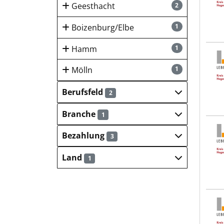
Geesthacht
2
Boizenburg/Elbe
1
Hamm
1
Lebe
Mölln
1
Berufsfeld
2
Branche
1
Lebe
Bezahlung
3
Land
1
Lebe