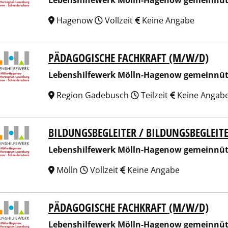
Lebenshilfewerk Mölln-Hagenow gemeinnü
Hagenow
Vollzeit
Keine Angabe
PÄDAGOGISCHE FACHKRAFT (M/W/D)
nshilfewerk Mölln-Hagenow gemeinnützige GmbH
Lebenshilfewerk Mölln-Hagenow gemeinnü
Region Gadebusch
Teilzeit
Keine Angab
BILDUNGSBEGLEITER / BILDUNGSBEGLEIT
nshilfewerk Mölln-Hagenow gemeinnützige GmbH
Lebenshilfewerk Mölln-Hagenow gemeinnü
Mölln
Vollzeit
Keine Angabe
PÄDAGOGISCHE FACHKRAFT (M/W/D)
nshilfewerk Mölln-Hagenow gemeinnützige GmbH
Lebenshilfewerk Mölln-Hagenow gemeinnü