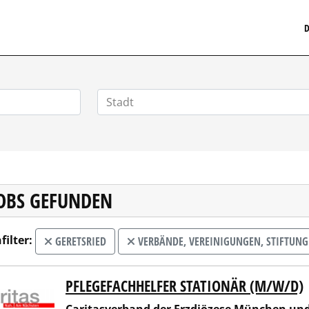
MEDIZINISCHERSTELLENMARKT.DE
D
JOBS GEFUNDEN
filter:
GERETSRIED
VERBÄNDE, VEREINIGUNGEN, STIFTUNG
PFLEGEFACHHELFER STATIONÄR (M/W/D)
tasverband der Erzdiözese München und Freising e.V.