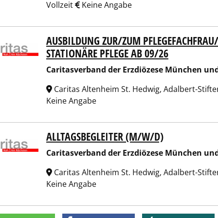
Vollzeit
Keine Angabe
AUSBILDUNG ZUR/ZUM PFLEGEFACHFRA
tasverband der Erzdiözese München und Freising e.V.
STATIONÄRE PFLEGE AB 09/26
Caritasverband der Erzdiözese München und 
Caritas Altenheim St. Hedwig, Adalbert-Stift
Keine Angabe
ALLTAGSBEGLEITER (M/W/D)
tasverband der Erzdiözese München und Freising e.V.
Caritasverband der Erzdiözese München und 
Caritas Altenheim St. Hedwig, Adalbert-Stift
Keine Angabe