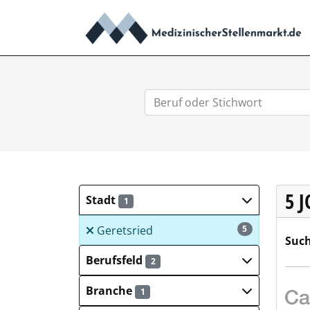
5 
Stadt
1
Geretsried
5
Such
Berufsfeld
2
Cari
Branche
1