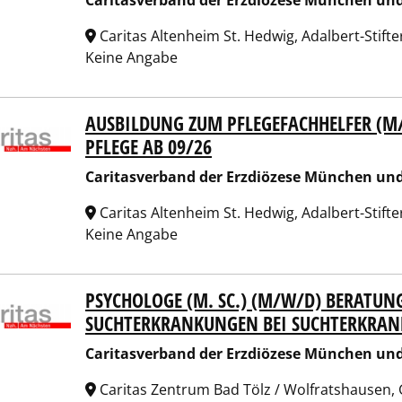
Caritasverband der Erzdiözese München und 
Caritas Altenheim St. Hedwig, Adalbert-Stift
Keine Angabe
AUSBILDUNG ZUM PFLEGEFACHHELFER (M
tasverband der Erzdiözese München und Freising e.V.
PFLEGE AB 09/26
Caritasverband der Erzdiözese München und 
Caritas Altenheim St. Hedwig, Adalbert-Stift
Keine Angabe
PSYCHOLOGE (M. SC.) (M/W/D) BERATUN
tasverband der Erzdiözese München und Freising e.V.
SUCHTERKRANKUNGEN BEI SUCHTERKRA
Caritasverband der Erzdiözese München und 
Caritas Zentrum Bad Tölz / Wolfratshausen, 