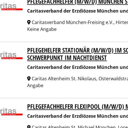
PFLEGEFACHHELFER (M/W/D) MÜNCHEN S
tasverband der Erzdiözese München und Freising e.V.
Caritasverband der Erzdiözese München und 
Caritasverband München-Freising e.V., Hirt
Keine Angabe
PFLEGEHELFER STATIONÄR (M/W/D) IM S
tasverband der Erzdiözese München und Freising e.V.
SCHWERPUNKT IM NACHTDIENST
Caritasverband der Erzdiözese München und 
Caritas Altenheim St. Nikolaus, Osterwalds
Angabe
PFLEGEFACHHELFER FLEXIPOOL (M/W/D) M
tasverband der Erzdiözese München und Freising e.V.
Caritasverband der Erzdiözese München und 
Caritas Altenheim St. Michael München, Lo