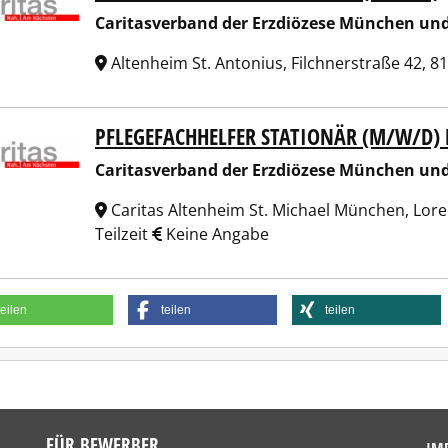
Caritasverband der Erzdiözese München und 
Altenheim St. Antonius, Filchnerstraße 42,
PFLEGEFACHHELFER STATIONÄR (M/W/D
tasverband der Erzdiözese München und Freising e.V.
Caritasverband der Erzdiözese München und 
Caritas Altenheim St. Michael München, Lo
Teilzeit
Keine Angabe
teilen
teilen
teilen
FÜR BEWERBER