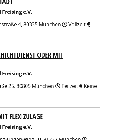
TADT
Freising e.V.
enstraße 4, 80335 München
Vollzeit
CHICHTDIENST ODER MIT
Freising e.V.
traße 25, 80805 München
Teilzeit
Keine
IT FLEXIZULAGE
Freising e.V.
renz-Hagen-Weg 10, 81737 München