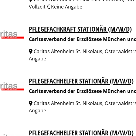
Vollzeit
Keine Angabe
PFLEGEFACHKRAFT STATIONÄR (M/W/D)
tasverband der Erzdiözese München und Freising e.V.
Caritasverband der Erzdiözese München und 
Caritas Altenheim St. Nikolaus, Osterwalds
Angabe
PFLEGEFACHHELFER STATIONÄR (M/W/D)
tasverband der Erzdiözese München und Freising e.V.
Caritasverband der Erzdiözese München und 
Caritas Altenheim St. Nikolaus, Osterwalds
Angabe
PFLEGEFACHHELFER STATIONÄR (M/W/D)
tasverband der Erzdiözese München und Freising e.V.