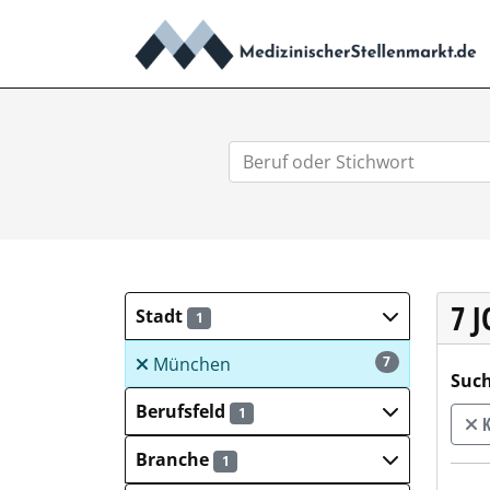
7 
Stadt
1
München
7
Such
Berufsfeld
1
K
Branche
1