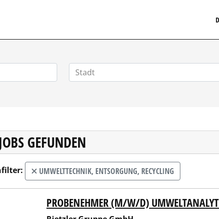
MEDIZINISCHERSTELLENMARKT.DE
D
 JOBS GEFUNDEN
filter:
UMWELTTECHNIK, ENTSORGUNG, RECYCLING
PROBENEHMER (M/W/D) UMWELTANALYTI
zler Gruppe GmbH