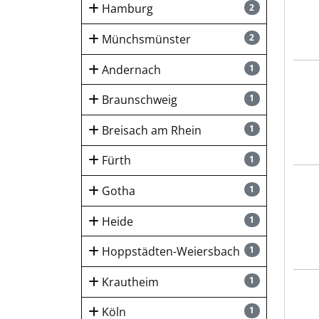
Hamburg
2
Münchsmünster
2
Andernach
1
Riet
Braunschweig
1
Breisach am Rhein
1
Fürth
1
Riet
Gotha
1
Heide
1
Hoppstädten-Weiersbach
1
Krautheim
1
REMO
Köln
1