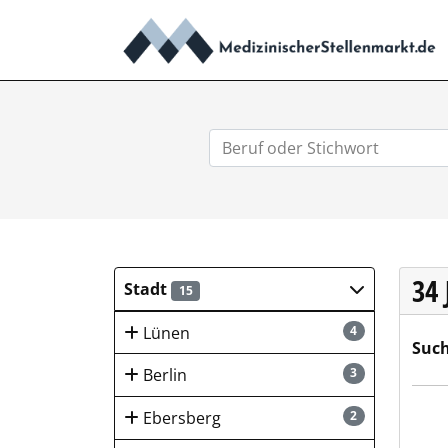
34
Stadt
15
Lünen
4
Such
Berlin
3
Riet
Ebersberg
2