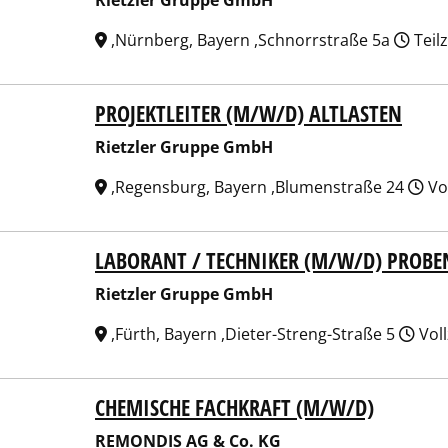
Rietzler Gruppe GmbH
,Nürnberg, Bayern ,Schnorrstraße 5a
Teil
PROJEKTLEITER (M/W/D) ALTLASTEN
zler Gruppe GmbH
Rietzler Gruppe GmbH
,Regensburg, Bayern ,Blumenstraße 24
Vol
LABORANT / TECHNIKER (M/W/D) PROB
zler Gruppe GmbH
Rietzler Gruppe GmbH
,Fürth, Bayern ,Dieter-Streng-Straße 5
Voll
CHEMISCHE FACHKRAFT (M/W/D)
NDIS AG & Co. KG
REMONDIS AG & Co. KG