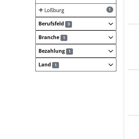
Loßburg
1
Berufsfeld
3
REMO
Branche
1
Bezahlung
1
Land
1
REMO
REMO