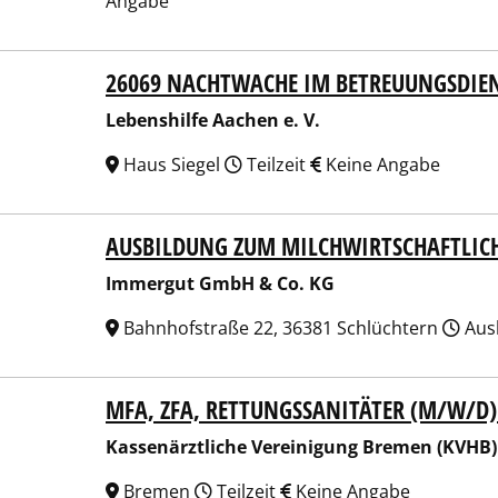
Angabe
26069 NACHTWACHE IM BETREUUNGSDIE
nshilfe Aachen e. V.
Lebenshilfe Aachen e. V.
Haus Siegel
Teilzeit
Keine Angabe
AUSBILDUNG ZUM MILCHWIRTSCHAFTLIC
rgut GmbH & Co. KG
Immergut GmbH & Co. KG
Bahnhofstraße 22, 36381 Schlüchtern
Aus
MFA, ZFA, RETTUNGSSANITÄTER (M/W/D) 
enärztliche Vereinigung Bremen (KVHB)
Kassenärztliche Vereinigung Bremen (KVHB)
Bremen
Teilzeit
Keine Angabe