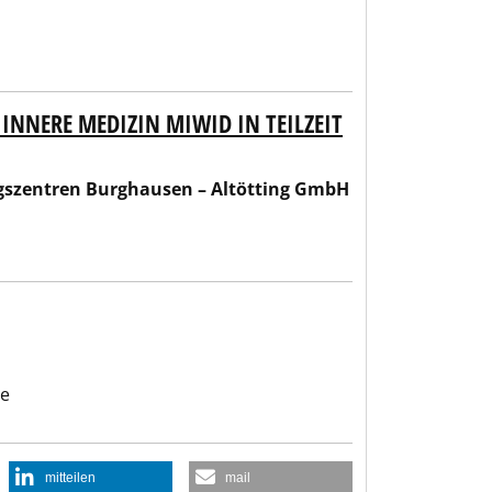
INNERE MEDIZIN MIWID IN TEILZEIT
en – Altötting GmbH
gszentren Burghausen – Altötting GmbH
be
mitteilen
mail