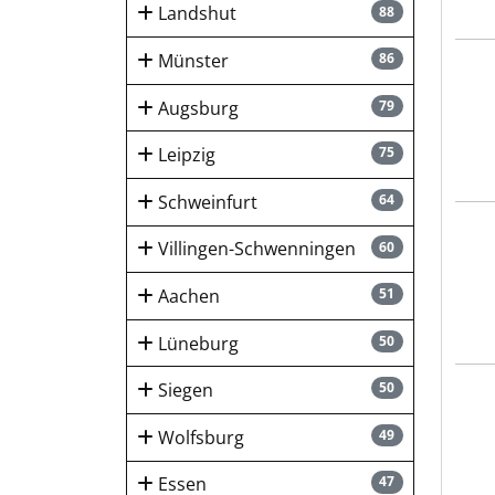
Landshut
88
Münster
86
GEB
Augsburg
79
Leipzig
75
Schweinfurt
64
Sozia
Villingen-Schwenningen
60
Aachen
51
Lüneburg
50
Siegen
50
Lebe
Wolfsburg
49
Essen
47