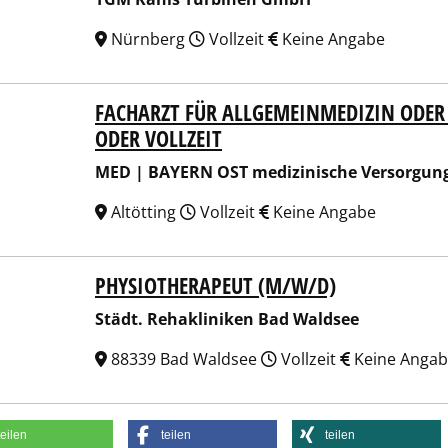
Nürnberg
Vollzeit
Keine Angabe
FACHARZT FÜR ALLGEMEINMEDIZIN ODER 
| BAYERN OST medizinische Versorgungszentren Burghaus
ODER VOLLZEIT
MED | BAYERN OST medizinische Versorgun
Altötting
Vollzeit
Keine Angabe
PHYSIOTHERAPEUT (M/W/D)
t. Rehakliniken Bad Waldsee
Städt. Rehakliniken Bad Waldsee
88339 Bad Waldsee
Vollzeit
Keine Anga
teilen
teilen
teilen