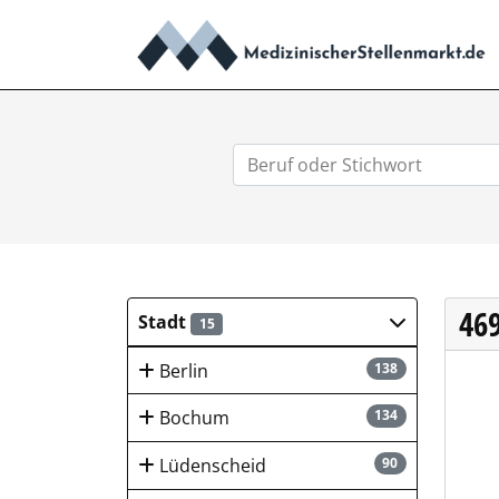
46
Stadt
15
Berlin
138
Klin
Bochum
134
Lüdenscheid
90