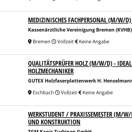
MEDIZINISCHES FACHPERSONAL (M/W/D)
enärztliche Vereinigung Bremen (KVHB)
Kassenärztliche Vereinigung Bremen (KVHB)
Bremen
Vollzeit
Keine Angabe
QUALITÄTSPRÜFER HOLZ (M/W/D) - IDEAL
X Holzfaserplattenwerk H. Henselmann GmbH + Co. KG
HOLZMECHANIKER
GUTEX Holzfaserplattenwerk H. Henselman
Eschbach
Vollzeit
Keine Angabe
WERKSTUDENT / PRAXISSEMESTER (M/W/
Kanis Turbinen GmbH
UND KONSTRUKTION
TGM Kanis Turbinen GmbH