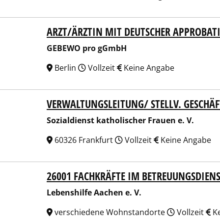
ARZT/ÄRZTIN MIT DEUTSCHER APPROBAT
EWO pro gGmbH
GEBEWO pro gGmbH
Berlin
Vollzeit
Keine Angabe
VERWALTUNGSLEITUNG/ STELLV. GESCHÄ
ldienst katholischer Frauen e. V.
Sozialdienst katholischer Frauen e. V.
60326 Frankfurt
Vollzeit
Keine Angabe
26001 FACHKRÄFTE IM BETREUUNGSDIEN
nshilfe Aachen e. V.
Lebenshilfe Aachen e. V.
verschiedene Wohnstandorte
Vollzeit
Ke