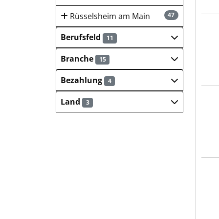
Rüsselsheim am Main
47
Lebe
Berufsfeld
11
Branche
15
Bezahlung
4
Lebe
Land
3
MVZ