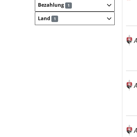
Bezahlung
1
Land
1
Alex
Alex
Alex