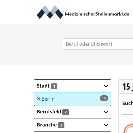
15
Stadt
1
Berlin
15
Such
Berufsfeld
2
GEB
Branche
2