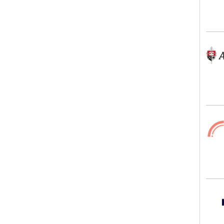
Alex
GEB
Hays