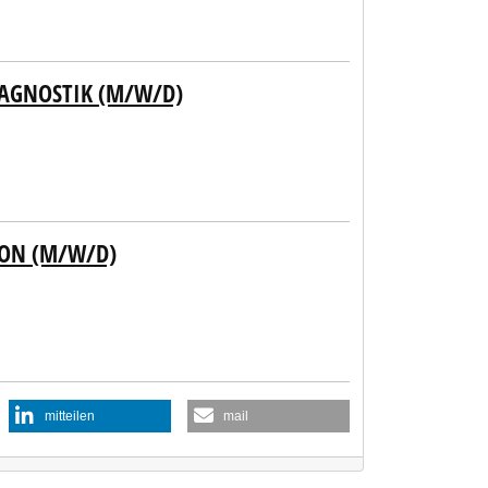
IAGNOSTIK (M/W/D)
ION (M/W/D)
mitteilen
mail