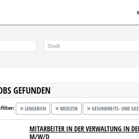
MEDIZINISCHERSTELLENMARKT.DE
D
JOBS GEFUNDEN
filter:
LENGERICH
MEDIZIN
GESUNDHEITS- UND SO
MITARBEITER IN DER VERWALTUNG IN DE
assio Gruppe B.V. & Co. KG
M/W/D