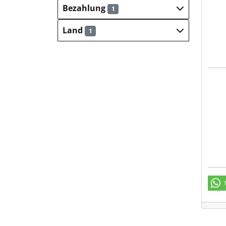
Bezahlung
1
Land
1
comp