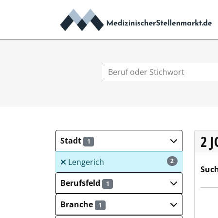
2 
Stadt
1
Lengerich
2
Such
Berufsfeld
1
comp
Branche
1