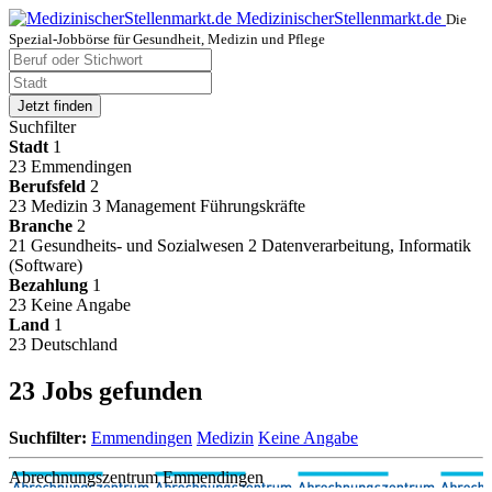
MedizinischerStellenmarkt.de
Die
Spezial-Jobbörse für Gesundheit, Medizin und Pflege
Jetzt finden
Suchfilter
Stadt
1
23
Emmendingen
Berufsfeld
2
23
Medizin
3
Management Führungskräfte
Branche
2
21
Gesundheits- und Sozialwesen
2
Datenverarbeitung, Informatik
(Software)
Bezahlung
1
23
Keine Angabe
Land
1
23
Deutschland
23 Jobs gefunden
Suchfilter:
Emmendingen
Medizin
Keine Angabe
Abrechnungszentrum Emmendingen