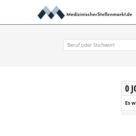
0 
Es w