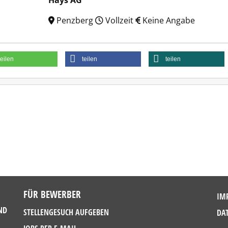
Hays AG
Penzberg
Vollzeit
Keine Angabe
teilen
teilen
teilen
FÜR BEWERBER
IM
ND
STELLENGESUCH AUFGEBEN
DA