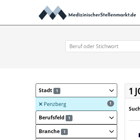
1 
Stadt
1
Penzberg
1
Such
Berufsfeld
1
Hays
Branche
1