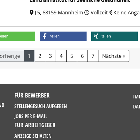
Zentralinstitut für Seelische Gesundheit
J 5, 68159 Mannheim
Vollzeit
Keine Ang
teilen
teilen
teilen
Vorherige
1
2
3
4
5
6
7
Nächste »
FÜR BEWERBER
IM
ND
STELLENGESUCH AUFGEBEN
DA
JOBS PER E-MAIL
FÜR ARBEITGEBER
ANZEIGE SCHALTEN