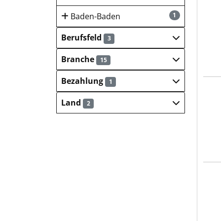
Stad
Baden-Baden
1
Berufsfeld
3
Branche
15
Bezahlung
1
DEU
Land
2
Hoch