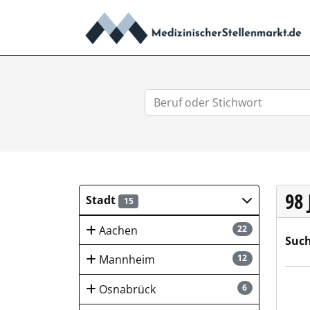
98
Stadt
15
Aachen
22
Such
Mannheim
12
TGM 
Osnabrück
6