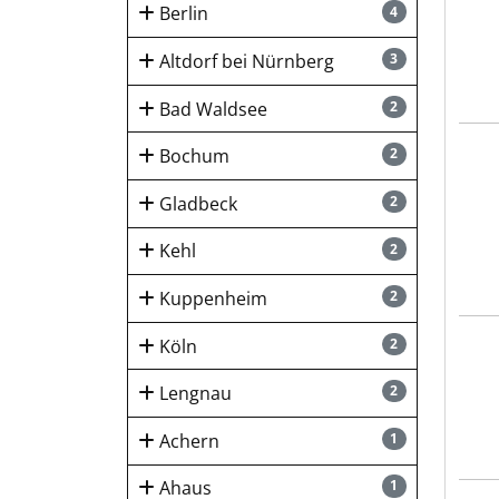
Berlin
4
Altdorf bei Nürnberg
3
Bad Waldsee
2
Stad
Bochum
2
Gladbeck
2
Kehl
2
Kuppenheim
2
Köln
2
DEU
Lengnau
2
Achern
1
Ahaus
1