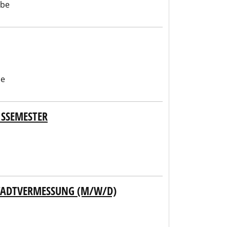
abe
be
ISSEMESTER
STADTVERMESSUNG (M/W/D)