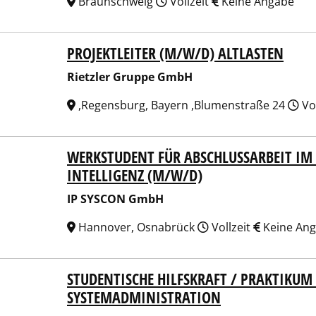
Braunschweig
Vollzeit
Keine Angabe
PROJEKTLEITER (M/W/D) ALTLASTEN
zler Gruppe GmbH
Rietzler Gruppe GmbH
,Regensburg, Bayern ,Blumenstraße 24
Vol
WERKSTUDENT FÜR ABSCHLUSSARBEIT IM 
SYSCON GmbH
INTELLIGENZ (M/W/D)
IP SYSCON GmbH
Hannover, Osnabrück
Vollzeit
Keine An
STUDENTISCHE HILFSKRAFT / PRAKTIKUM
ik Bad Trissl GmbH
SYSTEMADMINISTRATION