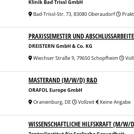
Klinik Bad Trissl GmbH
Bad-Trissl-Str. 73, 83080 Oberaudorf
Prakt
PRAXISSEMESTER UND ABSCHLUSSARBEIT
STERN GmbH & Co. KG
DREISTERN GmbH & Co. KG
Wiechser Straße 9, 79650 Schopfheim
Voll
MASTERAND (M/W/D) R&D
FOL Europe GmbH
ORAFOL Europe GmbH
Oranienburg, DE
Vollzeit
Keine Angabe
WISSENSCHAFTLICHE HILFSKRAFT (M/W/D
ralinstitut für Seelische Gesundheit