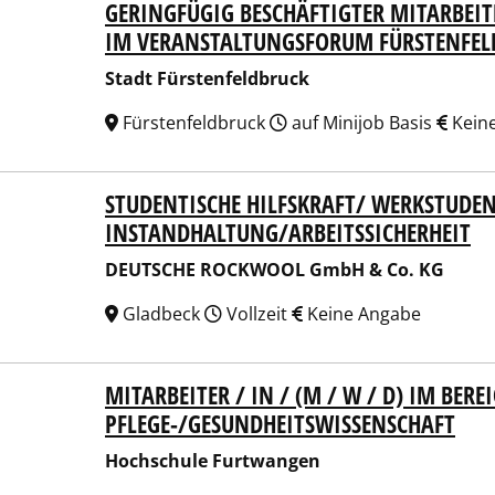
GERINGFÜGIG BESCHÄFTIGTER MITARBEIT
t Fürstenfeldbruck
IM VERANSTALTUNGSFORUM FÜRSTENFEL
Stadt Fürstenfeldbruck
Fürstenfeldbruck
auf Minijob Basis
Kein
STUDENTISCHE HILFSKRAFT/ WERKSTUDE
TSCHE ROCKWOOL GmbH & Co. KG
INSTANDHALTUNG/ARBEITSSICHERHEIT
DEUTSCHE ROCKWOOL GmbH & Co. KG
Gladbeck
Vollzeit
Keine Angabe
MITARBEITER / IN / (M / W / D) IM BERE
schule Furtwangen
PFLEGE-/GESUNDHEITSWISSENSCHAFT
Hochschule Furtwangen