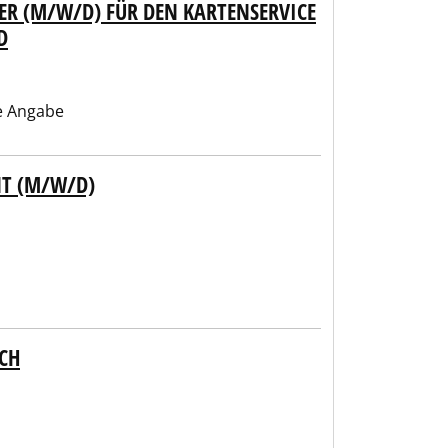
ER (M/W/D) FÜR DEN KARTENSERVICE
D
e Angabe
NT (M/W/D)
ICH