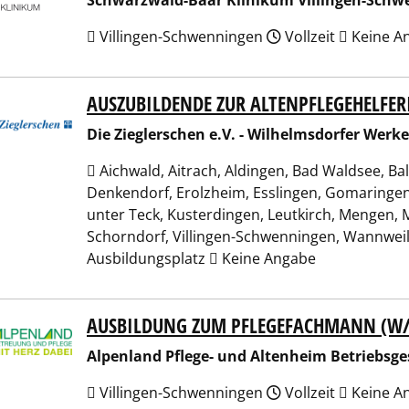
Schwarzwald-Baar Klinikum Villingen-Sch
Villingen-Schwenningen
Vollzeit
Keine A
AUSZUBILDENDE ZUR ALTENPFLEGEHELFE
Zieglerschen e.V. - Wilhelmsdorfer Werke evangelischer Dia
Die Zieglerschen e.V. - Wilhelmsdorfer Werk
Aichwald, Aitrach, Aldingen, Bad Waldsee, Ba
Denkendorf, Erolzheim, Esslingen, Gomaringen,
unter Teck, Kusterdingen, Leutkirch, Mengen, 
Schorndorf, Villingen-Schwenningen, Wannwei
Ausbildungsplatz
Keine Angabe
AUSBILDUNG ZUM PFLEGEFACHMANN (W/M
nland Pflege- und Altenheim Betriebsgesellschaft mbH
Alpenland Pflege- und Altenheim Betriebsge
Villingen-Schwenningen
Vollzeit
Keine A