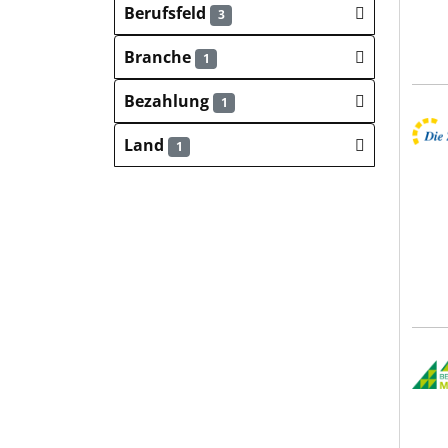
Berufsfeld
3
Branche
1
Bezahlung
1
Die 
Land
1
Alpe