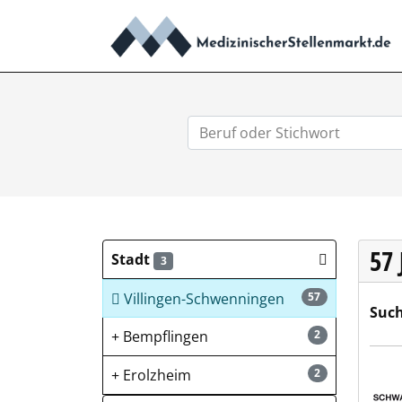
57
Stadt
3
Villingen-Schwenningen
57
Such
Bempflingen
2
Schw
Erolzheim
2