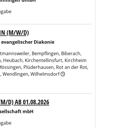
wenningen GmbH
ngabe
RIN (M/W/D)
konie
e evangelischer Diakonie
ltmannsweiler, Bempflingen, Biberach,
 Heubach, Kirchentellinsfurt, Kirchheim
Mössingen, Plüderhausen, Rot an der Rot,
l, Wendlingen, Wilhelmsdorf
/D) AB 01.08.2026
sellschaft mbH
ngabe