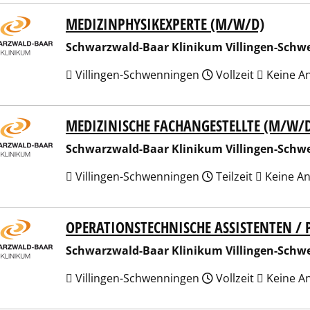
MEDIZINPHYSIKEXPERTE (M/W/D)
arzwald-Baar Klinikum Villingen-Schwenningen GmbH
Schwarzwald-Baar Klinikum Villingen-Sch
Villingen-Schwenningen
Vollzeit
Keine A
MEDIZINISCHE FACHANGESTELLTE (M/W/
arzwald-Baar Klinikum Villingen-Schwenningen GmbH
Schwarzwald-Baar Klinikum Villingen-Sch
Villingen-Schwenningen
Teilzeit
Keine A
OPERATIONSTECHNISCHE ASSISTENTEN / 
arzwald-Baar Klinikum Villingen-Schwenningen GmbH
Schwarzwald-Baar Klinikum Villingen-Sch
Villingen-Schwenningen
Vollzeit
Keine A