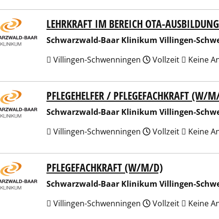
LEHRKRAFT IM BEREICH OTA-AUSBILDUN
arzwald-Baar Klinikum Villingen-Schwenningen GmbH
Schwarzwald-Baar Klinikum Villingen-Sch
Villingen-Schwenningen
Vollzeit
Keine A
PFLEGEHELFER / PFLEGEFACHKRAFT (W/M
arzwald-Baar Klinikum Villingen-Schwenningen GmbH
Schwarzwald-Baar Klinikum Villingen-Sch
Villingen-Schwenningen
Vollzeit
Keine A
PFLEGEFACHKRAFT (W/M/D)
arzwald-Baar Klinikum Villingen-Schwenningen GmbH
Schwarzwald-Baar Klinikum Villingen-Sch
Villingen-Schwenningen
Vollzeit
Keine A