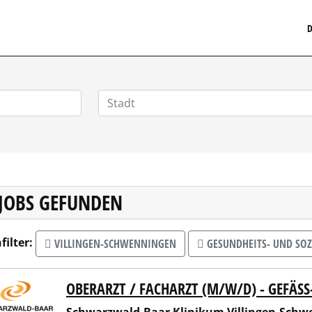
MEDIZINISCHERSTELLENMARKT.DE
D
 JOBS GEFUNDEN
filter:
VILLINGEN-SCHWENNINGEN
GESUNDHEITS- UND SO
OBERARZT / FACHARZT (M/W/D) - GEFÄ
arzwald-Baar Klinikum Villingen-Schwenningen GmbH