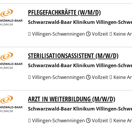
PFLEGEFACHKRÄFTE (W/M/D)
arzwald-Baar Klinikum Villingen-Schwenningen GmbH
Schwarzwald-Baar Klinikum Villingen-Sch
Villingen-Schwenningen
Vollzeit
Keine A
STERILISATIONSASSISTENT (M/W/D)
arzwald-Baar Klinikum Villingen-Schwenningen GmbH
Schwarzwald-Baar Klinikum Villingen-Sch
Villingen-Schwenningen
Vollzeit
Keine A
ARZT IN WEITERBILDUNG (M/W/D)
arzwald-Baar Klinikum Villingen-Schwenningen GmbH
Schwarzwald-Baar Klinikum Villingen-Sch
Villingen-Schwenningen
Vollzeit
Keine A