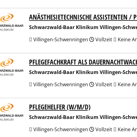
ANÄSTHESIETECHNISCHE ASSISTENTEN / 
arzwald-Baar Klinikum Villingen-Schwenningen GmbH
Schwarzwald-Baar Klinikum Villingen-Sch
Villingen-Schwenningen
Vollzeit
Keine A
PFLEGEFACHKRAFT ALS DAUERNACHTWAC
arzwald-Baar Klinikum Villingen-Schwenningen GmbH
Schwarzwald-Baar Klinikum Villingen-Sch
Villingen-Schwenningen
Vollzeit
Keine A
PFLEGEHELFER (W/M/D)
arzwald-Baar Klinikum Villingen-Schwenningen GmbH
Schwarzwald-Baar Klinikum Villingen-Sch
Villingen-Schwenningen
Vollzeit
Keine A