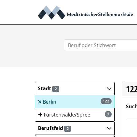
12
Stadt
2
Berlin
122
Such
Fürstenwalde/Spree
1
Neu
Berufsfeld
2