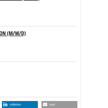
ION (M/W/D)
mitteilen
mail