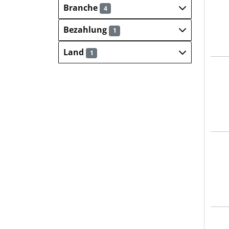
Branche
4
Bezahlung
1
Land
1
Hays
Hays
Hays