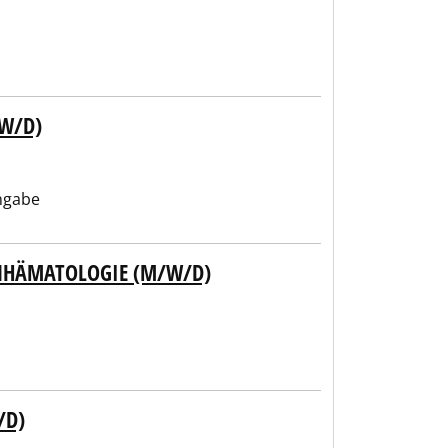
W/D)
ngabe
UNHÄMATOLOGIE (M/W/D)
/D)