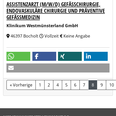
ASSISTENZARZT (M/W/D) GEFÄSSCHIRURGIE, E
NDOVASKULÄRE CHIRURGIE UND PRÄVENTIVE G
EFÄSSMEDIZIN
Klinikum Westmünsterland GmbH
46397 Bocholt
Vollzeit
Keine Angabe
« Vorherige
1
2
4
5
6
7
8
9
10