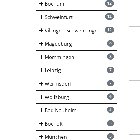
Bochum
12
Schweinfurt
12
Villingen-Schwenningen
12
MED 
Magdeburg
8
Memmingen
8
Leipzig
7
Wermsdorf
7
Stad
Wolfsburg
6
Bad Nauheim
5
Bocholt
5
München
5