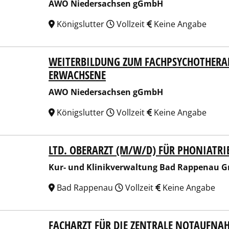
AWO Niedersachsen gGmbH
Königslutter
Vollzeit
Keine Angabe
WEITERBILDUNG ZUM FACHPSYCHOTHERA
 Niedersachsen gGmbH
ERWACHSENE
AWO Niedersachsen gGmbH
Königslutter
Vollzeit
Keine Angabe
LTD. OBERARZT (M/W/D) FÜR PHONIATR
 und Klinikverwaltung Bad Rappenau GmbH
Kur- und Klinikverwaltung Bad Rappenau 
Bad Rappenau
Vollzeit
Keine Angabe
FACHARZT FÜR DIE ZENTRALE NOTAUFN
linikum gKU Altötting und Mühldorf