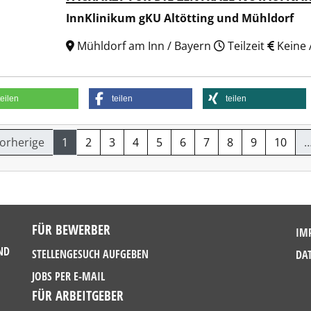
InnKlinikum gKU Altötting und Mühldorf
Mühldorf am Inn / Bayern
Teilzeit
Keine
teilen
teilen
teilen
Vorherige
1
2
3
4
5
6
7
8
9
10
FÜR BEWERBER
IM
ND
STELLENGESUCH AUFGEBEN
DA
JOBS PER E-MAIL
FÜR ARBEITGEBER