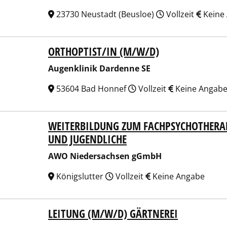
23730 Neustadt (Beusloe)
Vollzeit
Keine
ORTHOPTIST/IN (M/W/D)
nklinik Dardenne SE
Augenklinik Dardenne SE
53604 Bad Honnef
Vollzeit
Keine Angab
WEITERBILDUNG ZUM FACHPSYCHOTHERAP
 Niedersachsen gGmbH
UND JUGENDLICHE
AWO Niedersachsen gGmbH
Königslutter
Vollzeit
Keine Angabe
LEITUNG (M/W/D) GÄRTNEREI
 Niedersachsen gGmbH