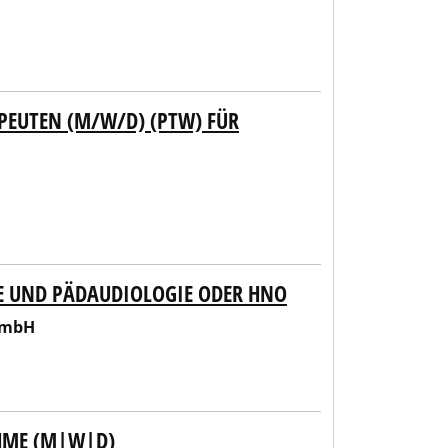
PEUTEN (M/W/D) (PTW) FÜR
IE UND PÄDAUDIOLOGIE ODER HNO
GmbH
AHME (M|W|D)