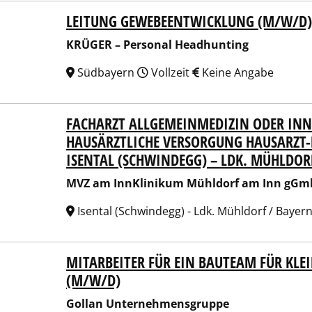
LEITUNG GEWEBEENTWICKLUNG (M/W/D)
ER – Personal Headhunting
KRÜGER – Personal Headhunting
Südbayern
Vollzeit
Keine Angabe
FACHARZT ALLGEMEINMEDIZIN ODER INN
am InnKlinikum Mühldorf am Inn gGmbH
HAUSÄRZTLICHE VERSORGUNG HAUSARZT-M
ISENTAL (SCHWINDEGG) – LDK. MÜHLDOR
MVZ am InnKlinikum Mühldorf am Inn gG
Isental (Schwindegg) - Ldk. Mühldorf / Bayer
MITARBEITER FÜR EIN BAUTEAM FÜR KLE
an Unternehmensgruppe
(M/W/D)
Gollan Unternehmensgruppe