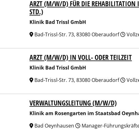
ARZT (M/W/D) FÜR DIE REHABILITATION I
ik Bad Trissl GmbH
STD.)
Klinik Bad Trissl GmbH
Bad-Trissl-Str. 73, 83080 Oberaudorf
Vollz
ARZT (M/W/D) IN VOLL- ODER TEILZEIT
ik Bad Trissl GmbH
Klinik Bad Trissl GmbH
Bad-Trissl-Str. 73, 83080 Oberaudorf
Vollz
VERWALTUNGSLEITUNG (M/W/D)
ik am Rosengarten im Staatsbad Oeynhausen GmbH
Klinik am Rosengarten im Staatsbad Oey
Bad Oeynhausen
Manager-Führungskräft