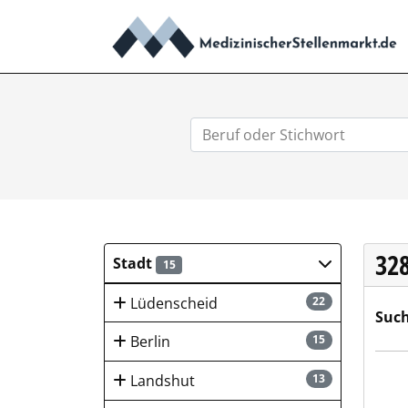
32
Stadt
15
Lüdenscheid
22
Such
Berlin
15
GEB
Landshut
13