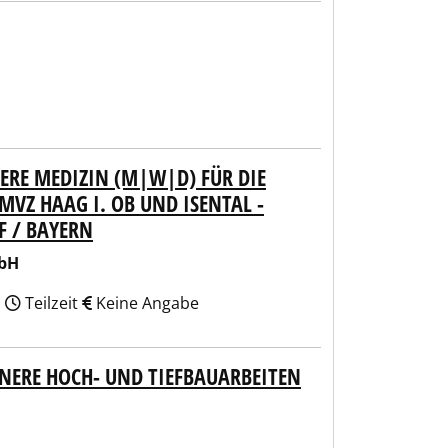
ERE MEDIZIN (M|W|D) FÜR DIE
VZ HAAG I. OB UND ISENTAL -
F / BAYERN
mbH
n
Teilzeit
Keine Angabe
INERE HOCH- UND TIEFBAUARBEITEN