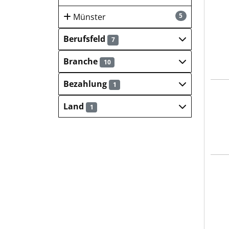
Klin
Münster
5
Berufsfeld
7
Branche
10
Bezahlung
1
Klin
Land
1
Klin